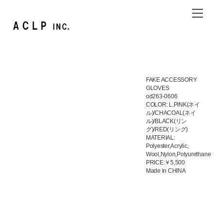
Skip
Me
to
content
FAKE ACCESSORY
GLOVES
od263-0606
COLOR: L.PINK(ネイ
ル)/CHACOAL(ネイ
ル)/BLACK(リン
グ)/RED(リング)
MATERIAL:
Polyester,Acrylic,
Wool,Nylon,Polyurethane
PRICE:￥5,500
Made in CHINA