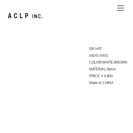
Skip
Me
to
content
SIX HAT
od241-0401
COLOR:WHITE,BROWN
MATERIAL:Nylon
PRICE:￥4,800
Made in CHINA