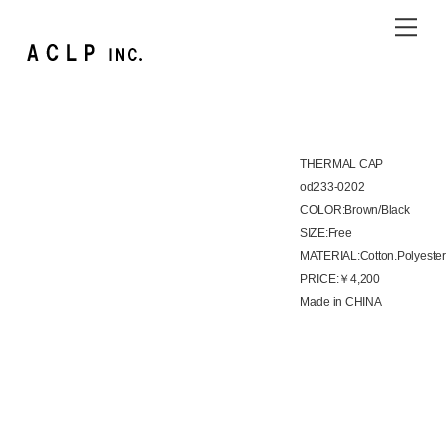
Skip
Me
to
content
THERMAL CAP
od233-0202
COLOR:Brown/Black
SIZE:Free
MATERIAL:Cotton.Polyester
PRICE:￥4,200
Made in CHINA